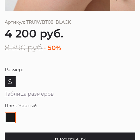
Артикул: TRU1WBT08_BLACK
4 200
руб.
8 390
руб.
- 50%
Размер:
S
Таблица размеров
Цвет: Черный