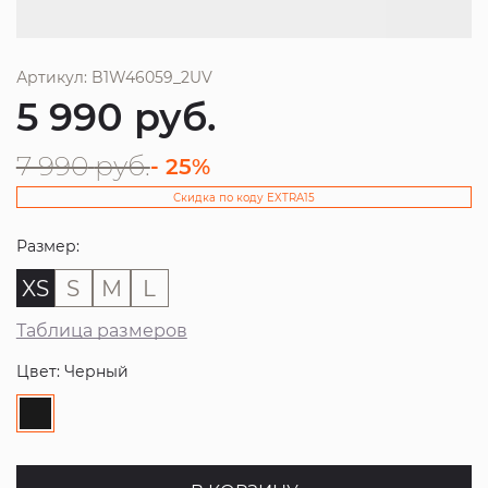
Артикул: B1W46059_2UV
5 990
руб.
7 990
руб.
- 25%
Скидка по коду EXTRA15
Размер:
XS
S
M
L
Таблица размеров
Цвет: Черный