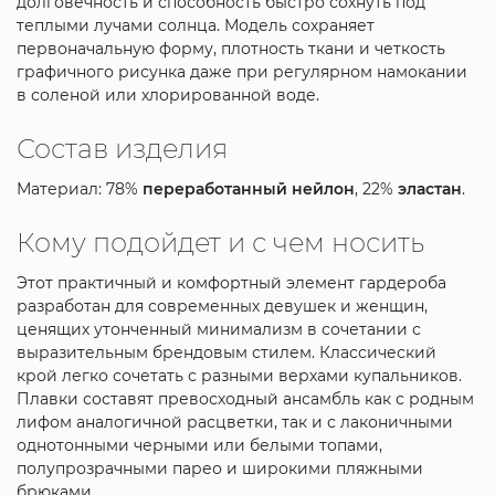
долговечность и способность быстро сохнуть под
теплыми лучами солнца. Модель сохраняет
первоначальную форму, плотность ткани и четкость
графичного рисунка даже при регулярном намокании
в соленой или хлорированной воде.
Состав изделия
Материал: 78%
переработанный нейлон
, 22%
эластан
.
Кому подойдет и с чем носить
Этот практичный и комфортный элемент гардероба
разработан для современных девушек и женщин,
ценящих утонченный минимализм в сочетании с
выразительным брендовым стилем. Классический
крой легко сочетать с разными верхами купальников.
Плавки составят превосходный ансамбль как с родным
лифом аналогичной расцветки, так и с лаконичными
однотонными черными или белыми топами,
полупрозрачными парео и широкими пляжными
брюками.