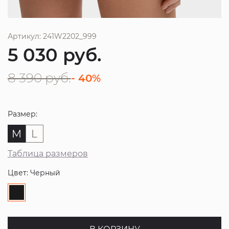
Артикул: 241W2202_999
5 030
руб.
8 390
руб.
- 40%
Размер:
M
L
Таблица размеров
Цвет: Черный