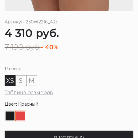
Артикул: 230W2216_433
4 310
руб.
7 190
руб.
- 40%
Размер:
XS
S
M
Таблица размеров
Цвет: Красный