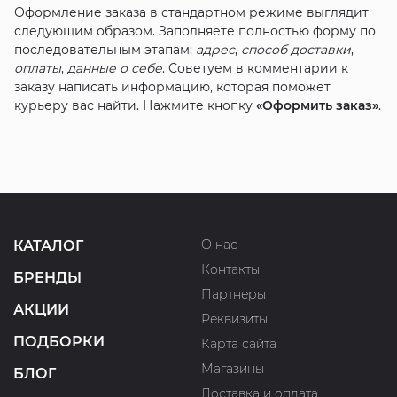
Оформление заказа в стандартном режиме выглядит
следующим образом. Заполняете полностью форму по
последовательным этапам:
адрес
,
способ доставки
,
оплаты
,
данные о себе
. Советуем в комментарии к
заказу написать информацию, которая поможет
курьеру вас найти. Нажмите кнопку
«Оформить заказ»
.
О нас
КАТАЛОГ
Контакты
БРЕНДЫ
Партнеры
АКЦИИ
Реквизиты
ПОДБОРКИ
Карта сайта
Магазины
БЛОГ
Доставка и оплата