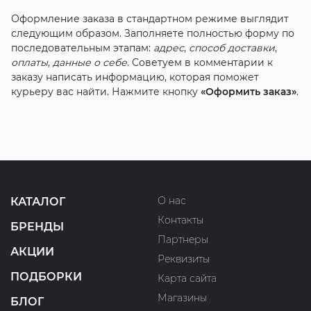
Оформление заказа в стандартном режиме выглядит
следующим образом. Заполняете полностью форму по
последовательным этапам:
адрес
,
способ доставки
,
оплаты
,
данные о себе
. Советуем в комментарии к
заказу написать информацию, которая поможет
курьеру вас найти. Нажмите кнопку
«Оформить заказ»
.
О нас
КАТАЛОГ
Контакты
БРЕНДЫ
Партнеры
АКЦИИ
Реквизиты
ПОДБОРКИ
Карта сайта
Магазины
БЛОГ