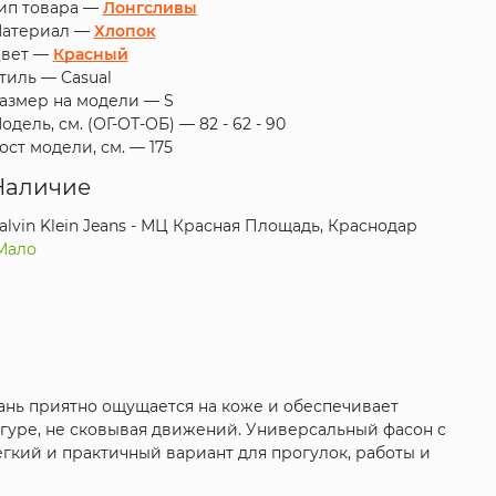
ип товара —
Лонгсливы
атериал —
Хлопок
вет —
Красный
тиль —
Casual
азмер на модели —
S
одель, см. (ОГ-ОТ-ОБ) —
82 - 62 - 90
ост модели, см. —
175
Наличие
alvin Klein Jeans - МЦ Красная Площадь, Краснодар
Мало
кань приятно ощущается на коже и обеспечивает
игуре, не сковывая движений. Универсальный фасон с
гкий и практичный вариант для прогулок, работы и