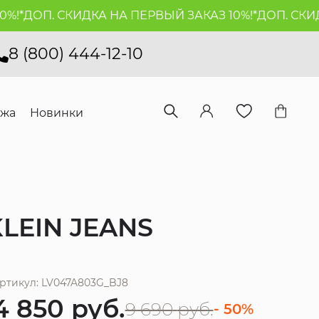
!*
ДОП. СКИДКА НА ПЕРВЫЙ ЗАКАЗ 10%!*
ДОП. СКИДК
8 (800) 444-12-10
ажа
Новинки
LEIN JEANS
ртикул: LV047A803G_BJ8
4 850
руб.
9 690
руб.
- 50%