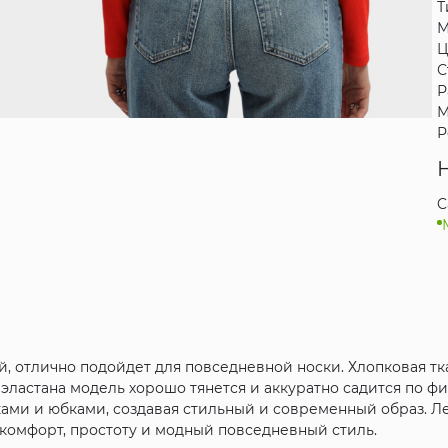
Т
М
Ц
С
Р
М
Р
C
ый, отлично подойдет для повседневной носки. Хлопковая т
 эластана модель хорошо тянется и аккуратно садится по ф
ами и юбками, создавая стильный и современный образ. Ле
комфорт, простоту и модный повседневный стиль.