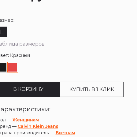
азмер:
L
аблица размеров
вет: Красный
В КОРЗИНУ
КУПИТЬ В 1 КЛИК
Характеристики:
ол —
Женщинам
ренд —
Calvin Klein Jeans
трана производитель —
Вьетнам