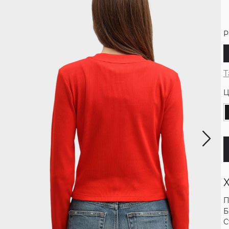
Р
Т
Ц
П
Б
С