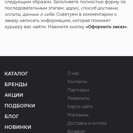
следующим образом. Заполняете полностью форму по
последовательным этапам:
адрес
,
способ доставки
,
оплаты
,
данные о себе
. Советуем в комментарии к
заказу написать информацию, которая поможет
курьеру вас найти. Нажмите кнопку
«Оформить заказ»
.
О нас
КАТАЛОГ
Контакты
БРЕНДЫ
Партнеры
АКЦИИ
Реквизиты
ПОДБОРКИ
Карта сайта
Магазины
БЛОГ
Доставка и оплата
НОВИНКИ
Возврат