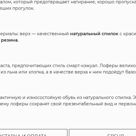
алом, который предотвращает натирание, хорошо пропуск
еших прогулок.
териалы: верх — качественный
натуральный спилок
с крас
я
резина
.
аста, предпочитающих стиль смарт-кэжуал. Лоферы велико
 льна или хлопка, а в качестве верха к ним подойдут ба
практичную и износостойкую обувь из натурального спилка.
я чему лоферы сохранят свой презентабельный вид и перво