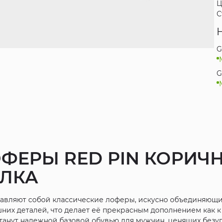
Ц
С
G
G
ФЕРЫ RED PIN КОРИЧН
ИЛКА
авляют собой классические лоферы, искусно объединяющи
их деталей, что делает её прекрасным дополнением как к
танут надежной базовой обувью для мужчин, ценящих безу