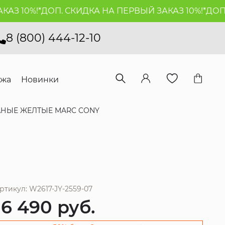
 10%!*
ДОП. СКИДКА НА ПЕРВЫЙ ЗАКАЗ 10%!*
ДОП. С
8 (800) 444-12-10
ажа
Новинки
НЫЕ ЖЕЛТЫЕ MARC CONY
ртикул: W2617-JY-2559-07
16 490
руб.