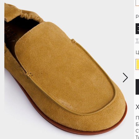
Р
Т
Ц
П
Б
С
Т