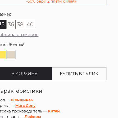
-50% бери 2 плати онлайн
азмер:
35
36
38
40
аблица размеров
вет: Желтый
В КОРЗИНУ
КУПИТЬ В 1 КЛИК
Характеристики:
ол —
Женщинам
ренд —
Marc Cony
трана производитель —
Китай
ип товара —
Лоферы