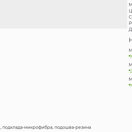
М
Ц
С
Р
Д
M
M
M
а, подклада-микрофибра, подошва-резина