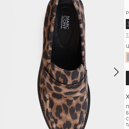
Р
Т
Ц
П
Б
С
Т