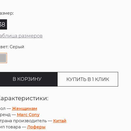
азмер:
38
аблица размеров
вет: Серый
В КОРЗИНУ
КУПИТЬ В 1 КЛИК
Характеристики:
ол —
Женщинам
ренд —
Marc Cony
трана производитель —
Китай
ип товара —
Лоферы