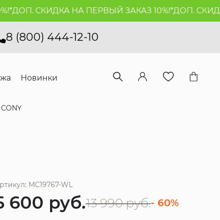
*
ДОП. СКИДКА НА ПЕРВЫЙ ЗАКАЗ 10%!*
ДОП. СКИДКА
8 (800) 444-12-10
ажа
Новинки
 CONY
ртикул: MC19767-WL
5 600
руб.
13 990
руб.
- 60%