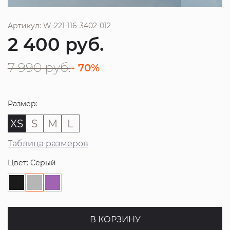
Артикул: W-221-116-3402-012
2 400
руб.
7 990
руб.
- 70%
Размер:
XS
S
M
L
Таблица размеров
Цвет: Серый
В КОРЗИНУ