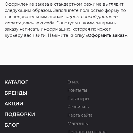
Оформление заказа в стандартном режиме выглядит
следующим образом. Заполняете полностью форму по
последовательным этапам:
адрес
,
способ доставки
,
оплаты
,
данные о себе
. Советуем в комментарии к
заказу написать информацию, которая поможет
курьеру вас найти. Нажмите кнопку
«Оформить заказ»
.
О нас
КАТАЛОГ
Контакты
БРЕНДЫ
Партнеры
АКЦИИ
Реквизиты
ПОДБОРКИ
Карта сайта
Магазины
БЛОГ
Доставка и оплата