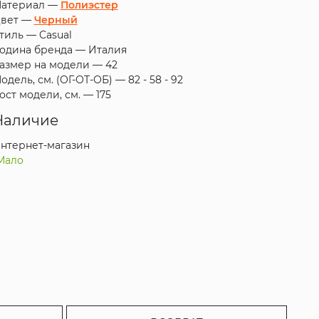
атериал —
Полиэстер
вет —
Черный
тиль —
Casual
одина бренда —
Италия
азмер на модели —
42
одель, см. (ОГ-ОТ-ОБ) —
82 - 58 - 92
ост модели, см. —
175
Наличие
нтернет-магазин
Мало