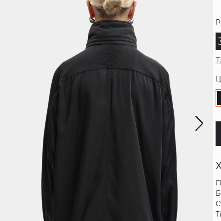
Р
Т
Ц
П
Б
С
Т