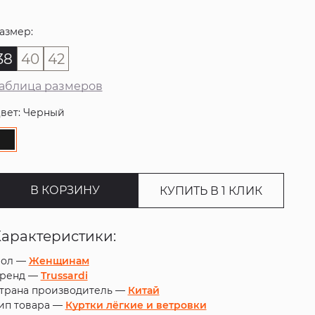
азмер:
38
40
42
аблица размеров
вет: Черный
В КОРЗИНУ
КУПИТЬ В 1 КЛИК
Характеристики:
ол —
Женщинам
ренд —
Trussardi
трана производитель —
Китай
ип товара —
Куртки лёгкие и ветровки