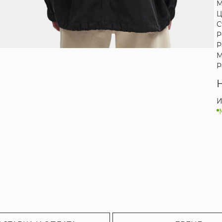
М
Ц
С
Р
Р
М
Р
И