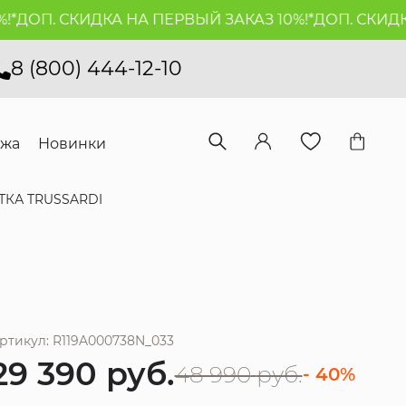
ДОП. СКИДКА НА ПЕРВЫЙ ЗАКАЗ 10%!*
ДОП. СКИДКА 
8 (800) 444-12-10
ажа
Новинки
ТКА TRUSSARDI
ртикул: R119A000738N_033
29 390
руб.
48 990
руб.
- 40%