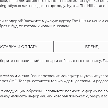
оски, так и для активного отдыха на свежем воздухе. Сочет
iking-обувью для поездок на природу. Куртка The Hills ста
ой гардероб! Закажите мужскую куртку The Hills на нашем
раз и будьте готовы к новым вызовам!
ОСТАВКА И ОПЛАТА
БРЕНД
ыберите понравившийся товар и добавьте его в корзину. Д
телефон
и
e-mail
. Вам перезвонит менеджер и уточнит услов
рез СМС. Теперь останется только ждать доставки и радова
ит следующим образом. Заполняете полностью форму по п
 заказу написать информацию, которая поможет курьеру ва