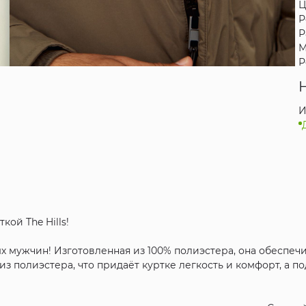
Ц
Р
Р
М
Р
И
ой The Hills!
ых мужчин! Изготовленная из 100% полиэстера, она обеспеч
з полиэстера, что придаёт куртке легкость и комфорт, а п