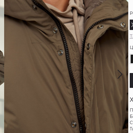
Р
Т
Ц
П
Б
С
Т