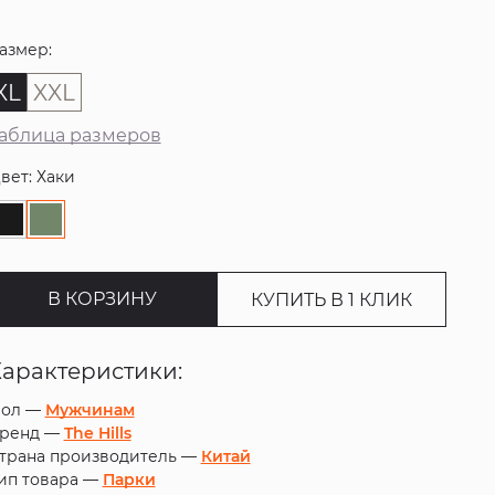
азмер:
XL
XXL
аблица размеров
вет: Хаки
В КОРЗИНУ
КУПИТЬ В 1 КЛИК
Характеристики:
ол —
Мужчинам
ренд —
The Hills
трана производитель —
Китай
ип товара —
Парки