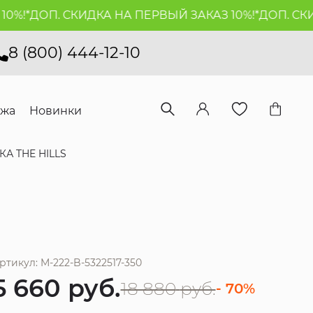
!*
ДОП. СКИДКА НА ПЕРВЫЙ ЗАКАЗ 10%!*
ДОП. СКИДКА
8 (800) 444-12-10
ажа
Новинки
КА THE HILLS
ртикул: M-222-B-5322517-350
5 660
руб.
18 880
руб.
- 70%