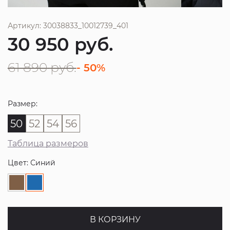
Артикул: 30038833_10012739_401
30 950
руб.
61 890
руб.
- 50%
Размер:
50
52
54
56
Таблица размеров
Цвет: Синий
В КОРЗИНУ