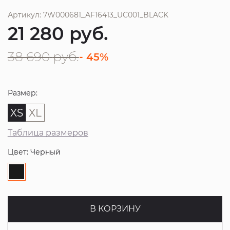
Артикул: 7W000681_AF16413_UC001_BLACK
21 280
руб.
38 690
руб.
- 45%
Размер:
XS
XL
Таблица размеров
Цвет: Черный
В КОРЗИНУ