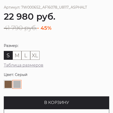
Артикул: 7W000652_AF16078_U8117_ASPHALT
22 980
руб.
41 790
руб.
- 45%
Размер:
S
M
L
XL
Таблица размеров
Цвет: Серый
В КОРЗИНУ