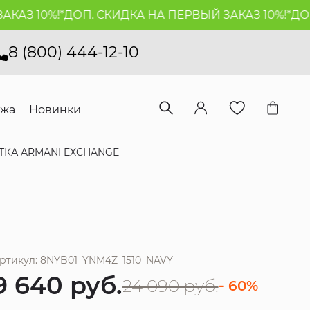
З 10%!*
ДОП. СКИДКА НА ПЕРВЫЙ ЗАКАЗ 10%!*
ДОП. 
8 (800) 444-12-10
ажа
Новинки
ТКА ARMANI EXCHANGE
ртикул: 8NYB01_YNM4Z_1510_NAVY
9 640
руб.
24 090
руб.
- 60%