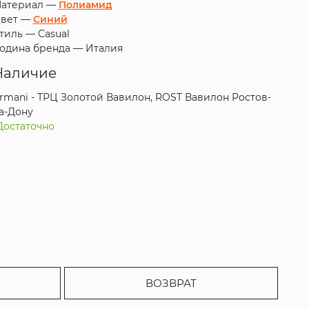
атериал —
Полиамид
вет —
Синий
тиль —
Casual
одина бренда —
Италия
Наличие
rmani - ТРЦ Золотой Вавилон, ROST Вавилон Ростов-
а-Дону
Достаточно
ВОЗВРАТ