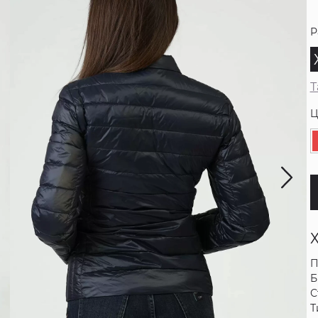
Р
Т
Ц
П
Б
С
Т