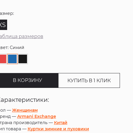
азмер:
XS
аблица размеров
вет: Синий
В КОРЗИНУ
КУПИТЬ В 1 КЛИК
Характеристики:
ол —
Женщинам
ренд —
Armani Exchange
трана производитель —
Китай
ип товара —
Куртки зимние и пуховики