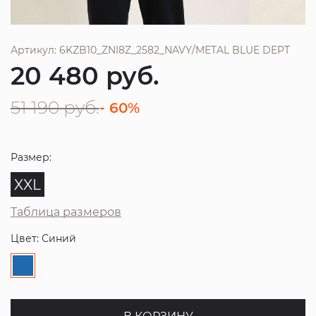
Артикул: 6KZB10_ZNI8Z_2582_NAVY/METAL BLUE DEPT
20 480
руб.
51 190
руб.
- 60%
Размер:
XXL
Таблица размеров
Цвет: Синий