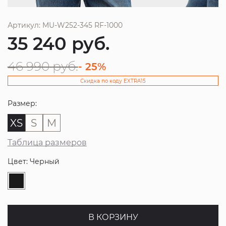
Артикул: MU-W252-345 RF-1000
35 240
руб.
46 990
руб.
- 25%
Скидка по коду EXTRA15
Размер:
XS
S
M
Таблица размеров
Цвет: Черный
В КОРЗИНУ