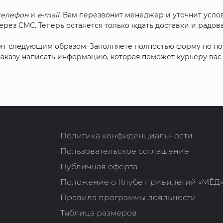
телефон
и
e-mail
. Вам перезвонит менеджер и уточнит услов
рез СМС. Теперь останется только ждать доставки и радова
ит следующим образом. Заполняете полностью форму по п
 заказу написать информацию, которая поможет курьеру ва
Политика конфиденциальности
Пользовательское соглашение
Публичная оферта
Положение о Клубе привилегий «МЁД
Правила программы лояльности
Таблица размеров