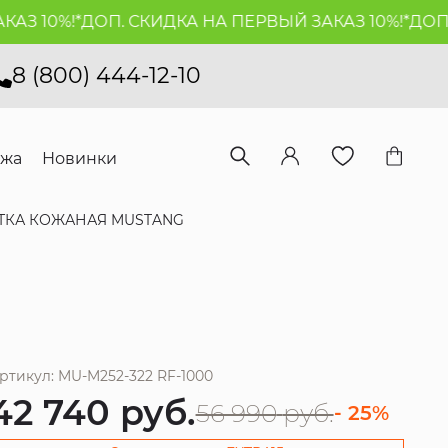
 10%!*
ДОП. СКИДКА НА ПЕРВЫЙ ЗАКАЗ 10%!*
ДОП. С
8 (800) 444-12-10
ажа
Новинки
ТКА КОЖАНАЯ MUSTANG
ртикул: MU-M252-322 RF-1000
42 740
руб.
56 990
руб.
- 25%