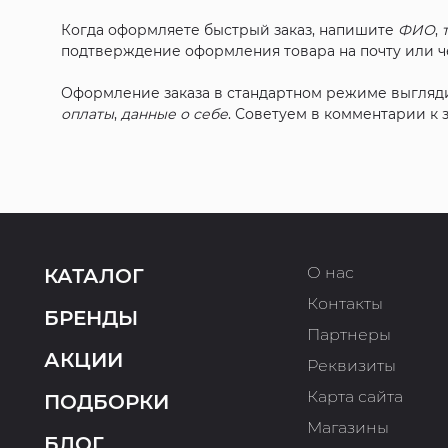
Когда оформляете быстрый заказ, напишите
ФИО
,
подтверждение оформления товара на почту или че
Оформление заказа в стандартном режиме выгляд
оплаты
,
данные о себе
. Советуем в комментарии к
О нас
КАТАЛОГ
Контакты
БРЕНДЫ
Партнеры
АКЦИИ
Реквизиты
Карта сайта
ПОДБОРКИ
Магазины
БЛОГ