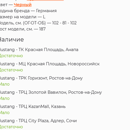
вет —
Черный
одина бренда —
Германия
азмер на модели —
L
одель, см. (ОГ-ОТ-ОБ) —
102 - 81 - 102
ост модели, см. —
187
Наличие
ustang - ТК Красная Площадь, Анапа
Достаточно
ustang - МЦ Красная Площадь, Новороссийск
Достаточно
ustang - ТРК Горизонт, Ростов-на-Дону
Мало
ustang - ТРЦ Золотой Вавилон, Ростов-на-Дону
Мало
ustang - ТРЦ KazanMall, Казань
Мало
ustang - ТРЦ City Plaza, Адлер, Сочи
Достаточно