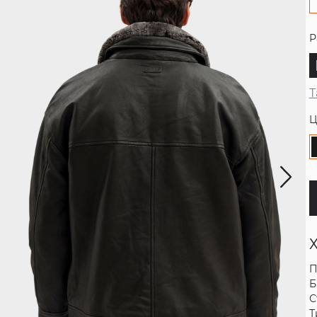
Р
Т
Ц
П
Б
С
Т