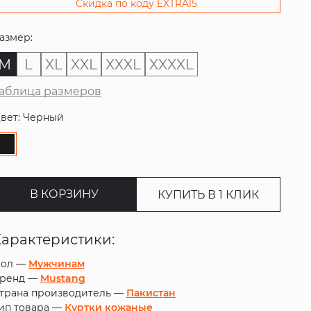
Скидка по коду EXTRA15
азмер:
M
L
XL
XXL
XXXL
XXXXL
аблица размеров
вет: Черный
В КОРЗИНУ
КУПИТЬ В 1 КЛИК
Характеристики:
ол —
Мужчинам
ренд —
Mustang
трана производитель —
Пакистан
ип товара —
Куртки кожаные