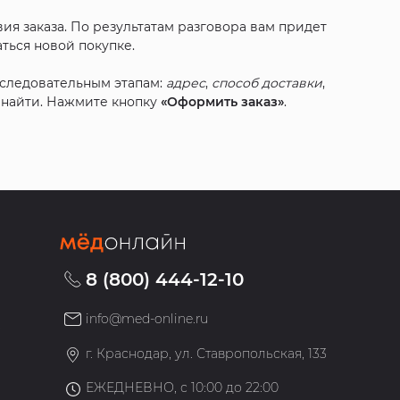
ия заказа. По результатам разговора вам придет
ться новой покупке.
оследовательным этапам:
адрес
,
способ доставки
,
с найти. Нажмите кнопку
«Оформить заказ»
.
8 (800) 444-12-10
info@med-online.ru
»
г. Краснодар, ул. Ставропольская, 133
ЕЖЕДНЕВНО, с 10:00 до 22:00