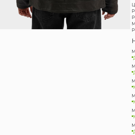
Ц
Р
Р
М
Р
M
M
M
M
M
M