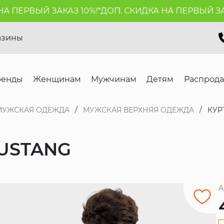
ПЕРВЫЙ ЗАКАЗ 10%!*
ДОП. СКИДКА НА ПЕРВЫЙ ЗАКАЗ
азины
ренды
Женщинам
Мужчинам
Детям
Распрод
МУЖСКАЯ ОДЕЖДА
МУЖСКАЯ ВЕРХНЯЯ ОДЕЖДА
КУР
USTANG
А