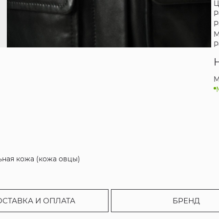
Ц
Р
Р
М
Р
M
ьная кожа (кожа овцы)
ОСТАВКА И ОПЛАТА
БРЕНД