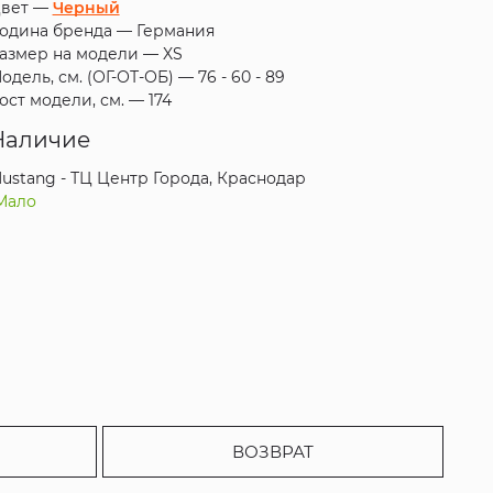
вет —
Черный
одина бренда —
Германия
азмер на модели —
XS
одель, см. (ОГ-ОТ-ОБ) —
76 - 60 - 89
ост модели, см. —
174
Наличие
ustang - ТЦ Центр Города, Краснодар
Мало
ВОЗВРАТ