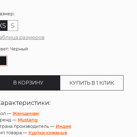
азмер:
XS
S
аблица размеров
вет: Черный
В КОРЗИНУ
КУПИТЬ В 1 КЛИК
Характеристики:
ол —
Женщинам
ренд —
Mustang
трана производитель —
Индия
ип товара —
Куртки кожаные