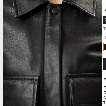
Р
Т
Ц
П
Б
С
Т