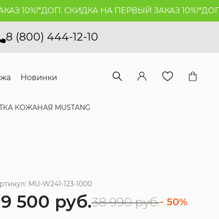
З 10%!*
ДОП. СКИДКА НА ПЕРВЫЙ ЗАКАЗ 10%!*
ДОП. 
8 (800) 444-12-10
ажа
Новинки
ТКА КОЖАНАЯ MUSTANG
ртикул: MU-W241-123-1000
19 500
руб.
38 990
руб.
- 50%