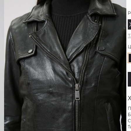
Р
Т
Ц
П
Б
С
Т