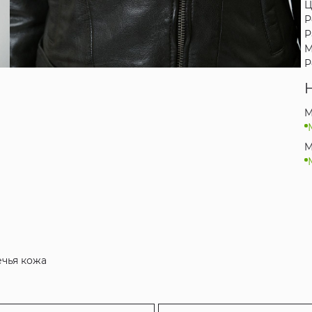
Ц
Р
Р
М
Р
M
M
ечья кожа