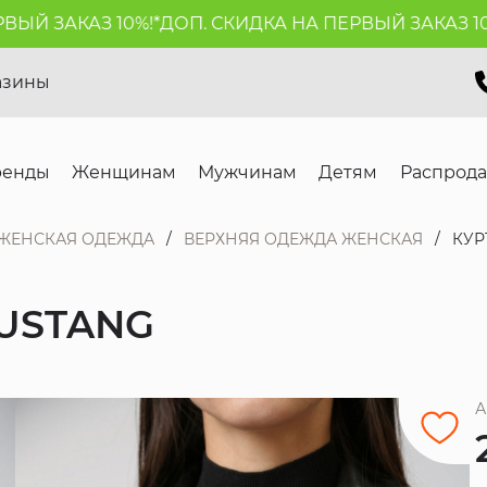
Й ЗАКАЗ 10%!*
ДОП. СКИДКА НА ПЕРВЫЙ ЗАКАЗ 10%!*
азины
ренды
Женщинам
Мужчинам
Детям
Распрод
ЖЕНСКАЯ ОДЕЖДА
ВЕРХНЯЯ ОДЕЖДА ЖЕНСКАЯ
КУР
USTANG
А