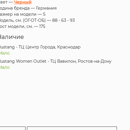
вет —
Черный
одина бренда —
Германия
азмер на модели —
S
одель, см. (ОГ-ОТ-ОБ) —
88 - 63 - 93
ост модели, см. —
175
Наличие
ustang - ТЦ Центр Города, Краснодар
Мало
ustang Women Outlet - ТЦ Вавилон, Ростов-на-Дону
Мало