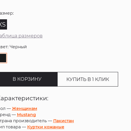
азмер:
XS
аблица размеров
вет: Черный
В КОРЗИНУ
КУПИТЬ В 1 КЛИК
Характеристики:
ол —
Женщинам
ренд —
Mustang
трана производитель —
Пакистан
ип товара —
Куртки кожаные