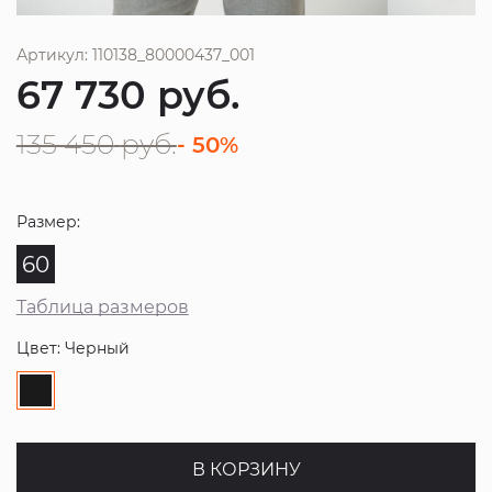
Артикул: 110138_80000437_001
67 730
руб.
135 450
руб.
- 50%
Размер:
60
Таблица размеров
Цвет: Черный
В КОРЗИНУ