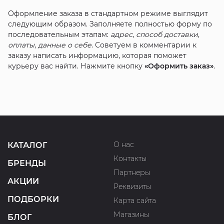
Оформление заказа в стандартном режиме выглядит
следующим образом. Заполняете полностью форму по
последовательным этапам:
адрес
,
способ доставки
,
оплаты
,
данные о себе
. Советуем в комментарии к
заказу написать информацию, которая поможет
курьеру вас найти. Нажмите кнопку
«Оформить заказ»
.
О нас
КАТАЛОГ
Контакты
БРЕНДЫ
Партнеры
АКЦИИ
Реквизиты
ПОДБОРКИ
Карта сайта
Магазины
БЛОГ