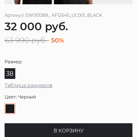
Артикул: EW001389_ AF12645_UC001_BLACK
32 000
руб.
63 990
руб.
- 50%
Размер:
38
Таблица размеров
Цвет: Черный
В КОРЗИНУ