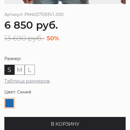
Артикул: PM40271593V1..000
6 850
руб.
13 690
руб.
- 50%
Размер:
S
M
L
Таблица размеров
Цвет: Синий
В КОРЗИНУ