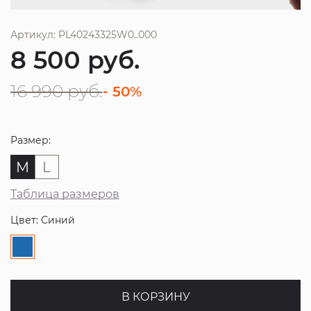
Артикул: PL40243325W0..000
8 500
руб.
16 990
руб.
- 50%
Размер:
M
L
Таблица размеров
Цвет: Синий
В КОРЗИНУ