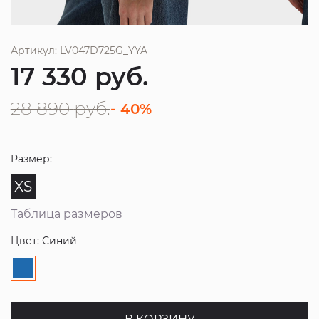
Артикул: LV047D725G_YYA
17 330
руб.
28 890
руб.
- 40%
Размер:
XS
Таблица размеров
Цвет: Синий