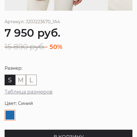
Артикул: J20J223670_1A4
7 950
руб.
15 890
руб.
- 50%
Размер:
S
M
L
Таблица размеров
Цвет: Синий