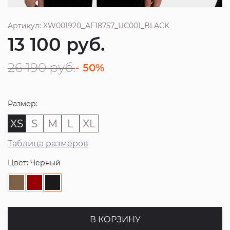
Артикул: XW001920_AF18757_UC001_BLACK
13 100
руб.
26 190
руб.
- 50%
Размер:
XS
S
M
L
XL
Таблица размеров
Цвет: Черный
В КОРЗИНУ