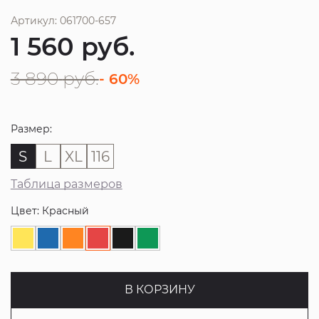
Артикул: 061700-657
1 560
руб.
3 890
руб.
- 60%
Размер:
S
L
XL
116
Таблица размеров
Цвет: Красный
В КОРЗИНУ