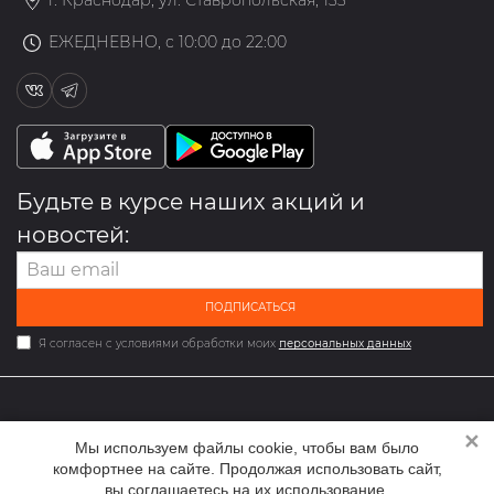
ЕЖЕДНЕВНО, с 10:00 до 22:00
Будьте в курсе наших акций и
новостей:
ПОДПИСАТЬСЯ
Я согласен с условиями обработки моих
персональных данных
✕
2026 © Мультибрендовый магазин одежды и обуви med-
Мы используем файлы cookie, чтобы вам было
online.ru
комфортнее на сайте. Продолжая использовать сайт,
вы соглашаетесь на их использование.