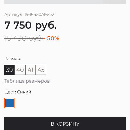
Артикул: 15-16450A164-2
7 750
руб.
15 490
руб.
- 50%
Размер:
39
40
41
45
Таблица размеров
Цвет: Синий
В КОРЗИНУ