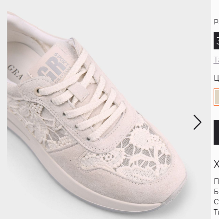
Р
Т
Ц
П
Б
С
Т