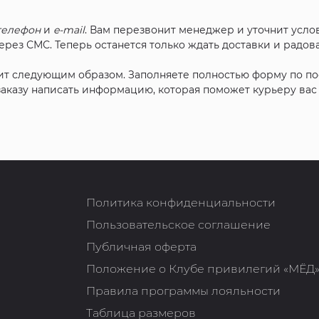
телефон
и
e-mail
. Вам перезвонит менеджер и уточнит услов
рез СМС. Теперь останется только ждать доставки и радова
ит следующим образом. Заполняете полностью форму по п
 заказу написать информацию, которая поможет курьеру ва
Политика конфиденциальности
Пользовательское соглашение
Публичная оферта
Положение о Клубе привилегий «МЁД
Правила программы лояльности
Таблица размеров