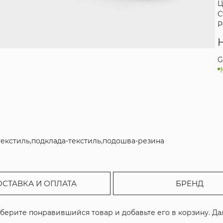
Ц
С
Р
G
+текстиль,подклада-текстиль,подошва-резина
ОСТАВКА И ОПЛАТА
БРЕНД
ыберите понравившийся товар и добавьте его в корзину. Д