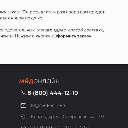
ия заказа. По результатам разговора вам придет
ться новой покупке.
оследовательным этапам:
адрес
,
способ доставки
,
с найти. Нажмите кнопку
«Оформить заказ»
.
8 (800) 444-12-10
info@med-online.ru
»
г. Краснодар, ул. Ставропольская, 133
ЕЖЕДНЕВНО, с 10:00 до 22:00