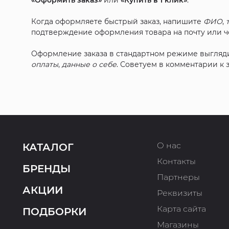
«Оформить заказ»
или
«Купить в 1 клик»
.
Когда оформляете быстрый заказ, напишите
ФИО
,
подтверждение оформления товара на почту или че
Оформление заказа в стандартном режиме выгляд
оплаты
,
данные о себе
. Советуем в комментарии к
О нас
КАТАЛОГ
Контакты
БРЕНДЫ
Партнеры
АКЦИИ
Реквизиты
Карта сайта
ПОДБОРКИ
Магазины