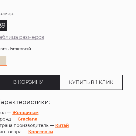
азмер:
39
аблица размеров
вет: Бежевый
В КОРЗИНУ
КУПИТЬ В 1 КЛИК
Характеристики:
ол —
Женщинам
ренд —
Graciana
трана производитель —
Китай
ип товара —
Кроссовки