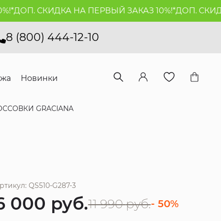
*
ДОП. СКИДКА НА ПЕРВЫЙ ЗАКАЗ 10%!*
ДОП. СКИДКА
8 (800) 444-12-10
ажа
Новинки
ОССОВКИ GRACIANA
ртикул: QS510-G287-3
6 000
руб.
11 990
руб.
- 50%