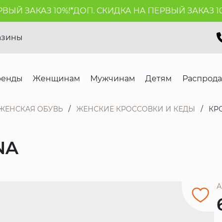
Й ЗАКАЗ 10%!*
ДОП. СКИДКА НА ПЕРВЫЙ ЗАКАЗ 10%!
азины
ренды
Женщинам
Мужчинам
Детям
Распрод
ЖЕНСКАЯ ОБУВЬ
ЖЕНСКИЕ КРОССОВКИ И КЕДЫ
КР
NA
А