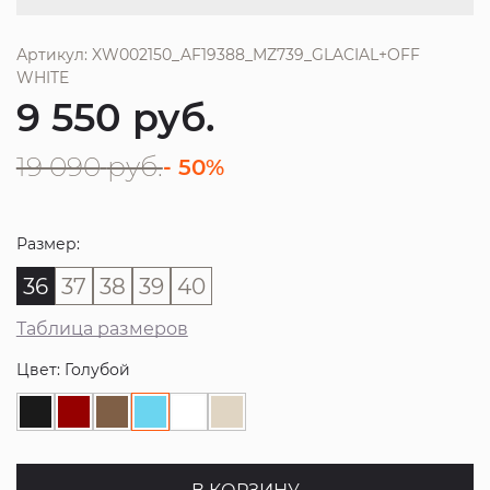
Артикул: XW002150_AF19388_MZ739_GLACIAL+OFF
WHITE
9 550
руб.
19 090
руб.
- 50%
Размер:
36
37
38
39
40
Таблица размеров
Цвет: Голубой