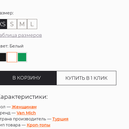
азмер:
XS
S
M
L
аблица размеров
вет: Белый
В КОРЗИНУ
КУПИТЬ В 1 КЛИК
Характеристики:
ол —
Женщинам
ренд —
Van Mich
трана производитель —
Турция
ип товара —
Кроп-топы