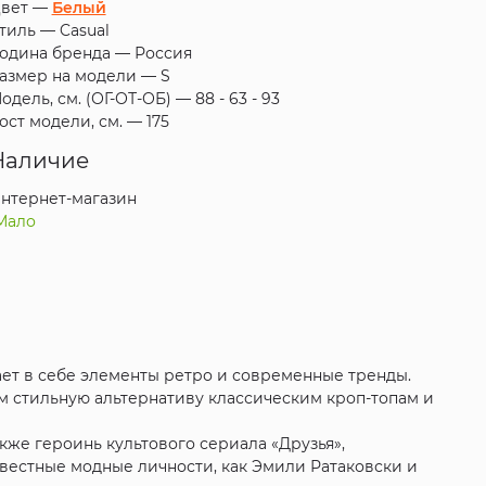
вет —
Белый
тиль —
Casual
одина бренда —
Россия
азмер на модели —
S
одель, см. (ОГ-ОТ-ОБ) —
88 - 63 - 93
ост модели, см. —
175
Наличие
нтернет-магазин
Мало
ает в себе элементы ретро и современные тренды.
ам стильную альтернативу классическим кроп-топам и
также героинь культового сериала «Друзья»,
звестные модные личности, как Эмили Ратаковски и