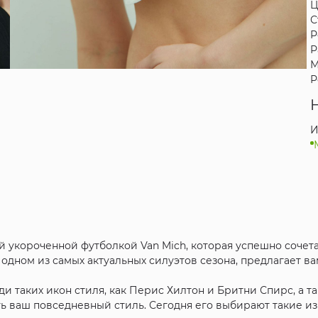
Ц
С
Р
Р
М
Р
И
й укороченной футболкой Van Mich, которая успешно сочет
одном из самых актуальных силуэтов сезона, предлагает в
еди таких икон стиля, как Перис Хилтон и Бритни Спирс, а 
ь ваш повседневный стиль. Сегодня его выбирают такие и