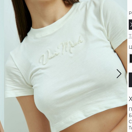
Р
Т
Ц
П
Б
С
Т