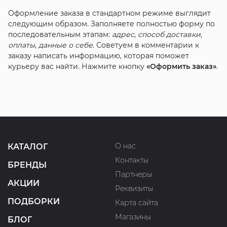
Оформление заказа в стандартном режиме выглядит
следующим образом. Заполняете полностью форму по
последовательным этапам:
адрес
,
способ доставки
,
оплаты
,
данные о себе
. Советуем в комментарии к
заказу написать информацию, которая поможет
курьеру вас найти. Нажмите кнопку
«Оформить заказ»
.
О нас
КАТАЛОГ
Контакты
БРЕНДЫ
Партнеры
АКЦИИ
Реквизиты
ПОДБОРКИ
Карта сайта
Магазины
БЛОГ