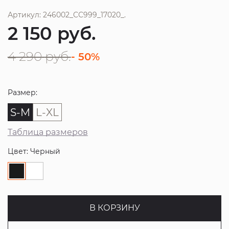
Артикул: 246002_CC999_17020_.
2 150
руб.
4 290
руб.
- 50%
Размер:
S-M
L-XL
Таблица размеров
Цвет: Черный
В КОРЗИНУ