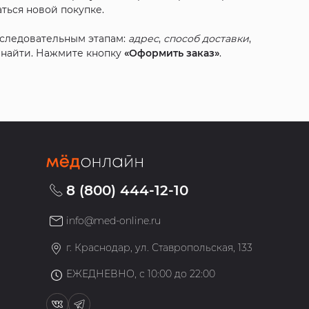
ться новой покупке.
оследовательным этапам:
адрес
,
способ доставки
,
с найти. Нажмите кнопку
«Оформить заказ»
.
8 (800) 444-12-10
info@med-online.ru
»
г. Краснодар, ул. Ставропольская, 133
ЕЖЕДНЕВНО, с 10:00 до 22:00