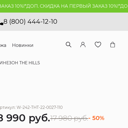
З 10%!*
ДОП. СКИДКА НА ПЕРВЫЙ ЗАКАЗ 10%!*
ДОП. 
8 (800) 444-12-10
ажа
Новинки
ИНЕЗОН THE HILLS
ртикул: W-242-THT-22-0027-110
8 990
руб.
17 980
руб.
- 50%