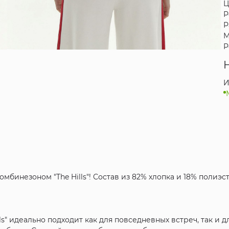
Ц
Р
Р
М
Р
И
омбинезоном "The Hills"! Состав из 82% хлопка и 18% полиэ
s" идеально подходит как для повседневных встреч, так и д