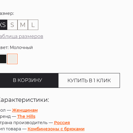
азмер:
XS
S
M
L
аблица размеров
вет: Молочный
В КОРЗИНУ
КУПИТЬ В 1 КЛИК
Характеристики:
ол —
Женщинам
ренд —
The Hills
трана производитель —
Россия
ип товара —
Комбинезоны с брюками