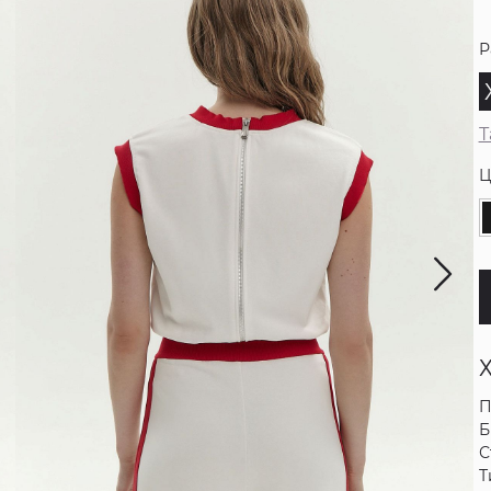
Р
Т
Ц
П
Б
С
Т