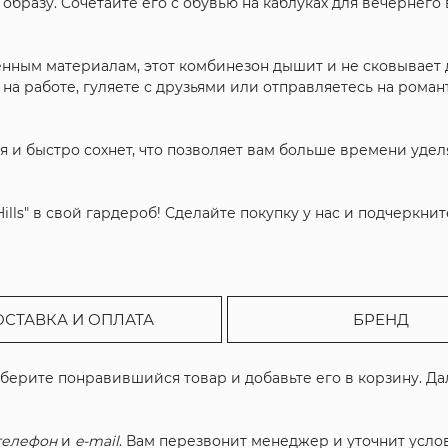
бразу. Сочетайте его с обувью на каблуках для вечернего 
енным материалам, этот комбинезон дышит и не сковывает
 на работе, гуляете с друзьями или отправляетесь на рома
ся и быстро сохнет, что позволяет вам больше времени уделя
ills" в свой гардероб! Сделайте покупку у нас и подчеркни
ОСТАВКА И ОПЛАТА
БРЕНД
ыберите понравившийся товар и добавьте его в корзину. Д
телефон
и
e-mail
. Вам перезвонит менеджер и уточнит услов