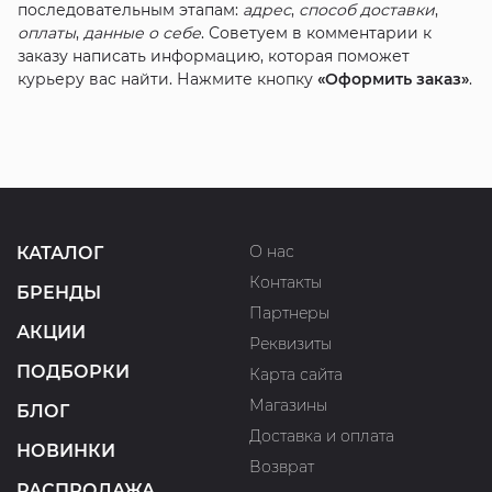
последовательным этапам:
адрес
,
способ доставки
,
оплаты
,
данные о себе
. Советуем в комментарии к
заказу написать информацию, которая поможет
курьеру вас найти. Нажмите кнопку
«Оформить заказ»
.
О нас
КАТАЛОГ
Контакты
БРЕНДЫ
Партнеры
АКЦИИ
Реквизиты
ПОДБОРКИ
Карта сайта
Магазины
БЛОГ
Доставка и оплата
НОВИНКИ
Возврат
РАСПРОДАЖА