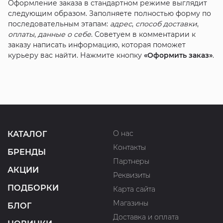
Оформление заказа в стандартном режиме выглядит
следующим образом. Заполняете полностью форму по
последовательным этапам:
адрес
,
способ доставки
,
оплаты
,
данные о себе
. Советуем в комментарии к
заказу написать информацию, которая поможет
курьеру вас найти. Нажмите кнопку
«Оформить заказ»
.
О нас
КАТАЛОГ
Контакты
БРЕНДЫ
Партнеры
АКЦИИ
Реквизиты
ПОДБОРКИ
Карта сайта
Магазины
БЛОГ
Доставка и оплата