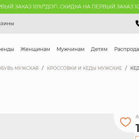
Й ЗАКАЗ 10%!*
ДОП. СКИДКА НА ПЕРВЫЙ ЗАКАЗ 10%!
азины
ренды
Женщинам
Мужчинам
Детям
Распрод
ОБУВЬ МУЖСКАЯ
КРОССОВКИ И КЕДЫ МУЖСКИЕ
КЕ
А