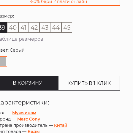
-50% бери 2 плати онлайн
азмер:
39
40
41
42
43
44
45
аблица размеров
вет: Серый
В КОРЗИНУ
КУПИТЬ В 1 КЛИК
Характеристики:
ол —
Мужчинам
ренд —
Marc Cony
трана производитель —
Китай
ип товара —
Кеды