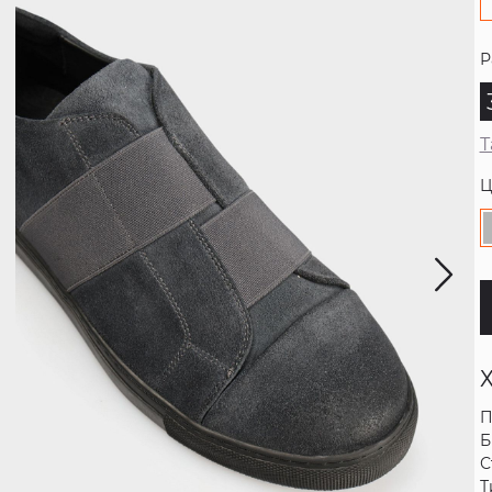
Р
Т
Ц
П
Б
С
Т