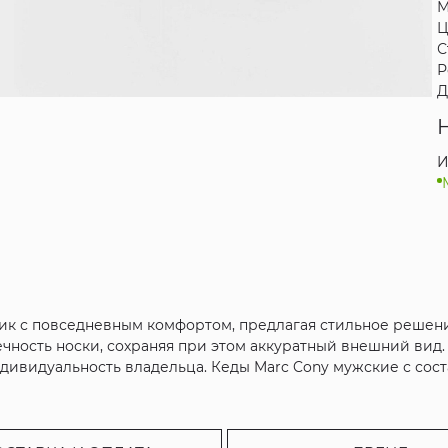
М
Ц
С
Р
Д
И
ик с повседневным комфортом, предлагая стильное решени
ечность носки, сохраняя при этом аккуратный внешний вид
видуальность владельца. Кеды Marc Cony мужские с состав