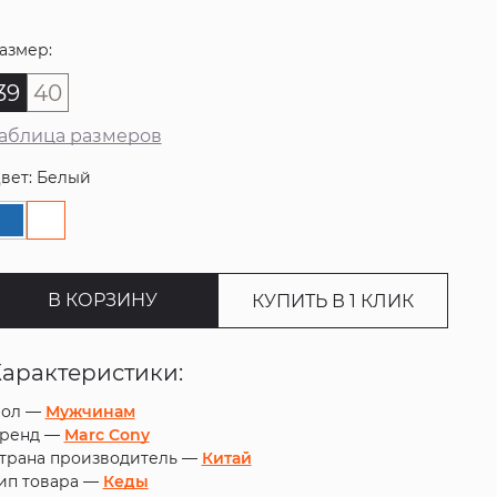
азмер:
39
40
аблица размеров
вет: Белый
В КОРЗИНУ
КУПИТЬ В 1 КЛИК
Характеристики:
ол —
Мужчинам
ренд —
Marc Cony
трана производитель —
Китай
ип товара —
Кеды