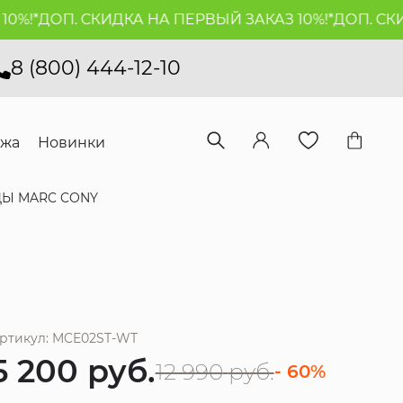
!*
ДОП. СКИДКА НА ПЕРВЫЙ ЗАКАЗ 10%!*
ДОП. СКИДК
8 (800) 444-12-10
ажа
Новинки
ДЫ MARC CONY
ртикул: MCE02ST-WT
5 200
руб.
12 990
руб.
- 60%