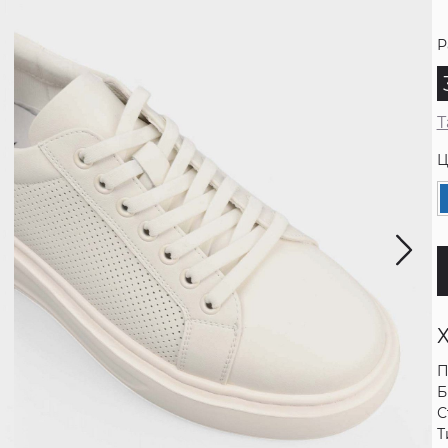
Р
Т
Ц
П
Б
С
Т