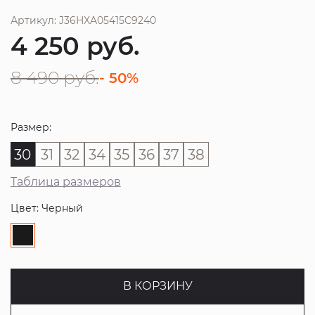
Артикул: J36HXA05415C9240
4 250
руб.
8 490
руб.
- 50%
Размер:
30
31
32
34
35
36
37
38
Таблица размеров
Цвет: Черный
В КОРЗИНУ