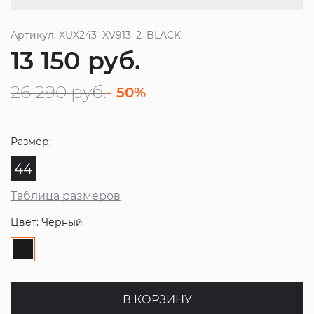
Артикул: XUX243_XV913_2_BLACK
13 150
руб.
26 290
руб.
- 50%
Размер:
44
Таблица размеров
Цвет: Черный
В КОРЗИНУ