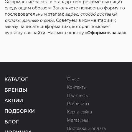
Оформление заказа в стандартном режиме выглядит
следующим образом. Заполняете полностью форму по
последовательным этапам:
адрес
,
способ доставки
,
оплаты
,
данные о себе
. Советуем в комментарии к
заказу написать информацию, которая поможет
курьеру вас найти. Нажмите кнопку
«Оформить заказ»
.
О нас
КАТАЛОГ
Контакты
БРЕНДЫ
Партнеры
АКЦИИ
Реквизиты
ПОДБОРКИ
Карта сайта
Магазины
БЛОГ
Доставка и оплата