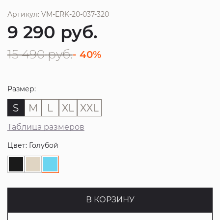
Артикул: VM-ERK-20-037-320
9 290
руб.
15 490
руб.
- 40%
Размер:
S
M
L
XL
XXL
Таблица размеров
Цвет: Голубой
В КОРЗИНУ