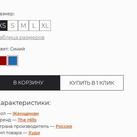
азмер:
XS
S
M
L
XL
аблица размеров
вет: Синий
В КОРЗИНУ
КУПИТЬ В 1 КЛИК
Характеристики:
ол —
Женщинам
ренд —
The Hills
трана производитель —
Россия
ип товара —
Худи