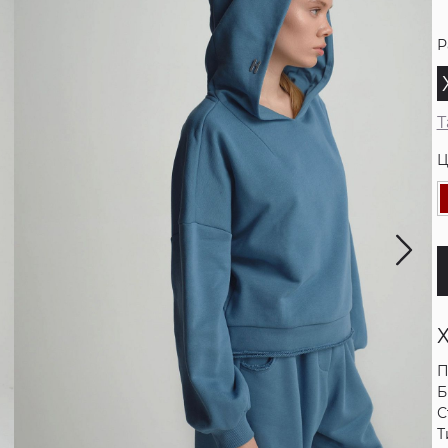
Р
Т
Ц
П
Б
С
Т