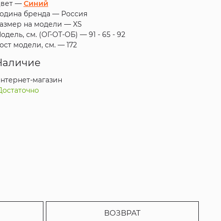
вет —
Синий
одина бренда —
Россия
азмер на модели —
XS
одель, см. (ОГ-ОТ-ОБ) —
91 - 65 - 92
ост модели, см. —
172
Наличие
нтернет-магазин
Достаточно
ВОЗВРАТ