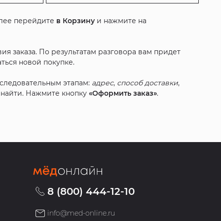
алее перейдите
в Корзину
и нажмите на
ия заказа. По результатам разговора вам придет
ться новой покупке.
оследовательным этапам:
адрес
,
способ доставки
,
с найти. Нажмите кнопку
«Оформить заказ»
.
8 (800) 444-12-10
info@med-online.ru
»