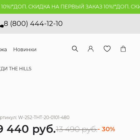
!*
ДОП. СКИДКА НА ПЕРВЫЙ ЗАКАЗ 10%!*
ДОП. СКИДК
8 (800) 444-12-10
ажа
Новинки
УДИ THE HILLS
ртикул: W-252-THT-20-0101-480
9 440
руб.
13 490
руб.
- 30%