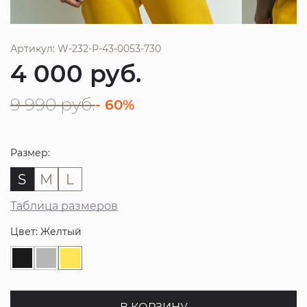
Артикул: W-232-P-43-0053-730
4 000
руб.
9 990
руб.
- 60%
Размер:
S
M
L
Таблица размеров
Цвет: Желтый