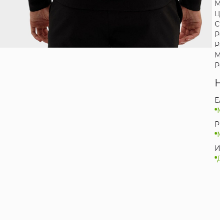
М
Ц
С
Р
Р
М
Р
E
P
И