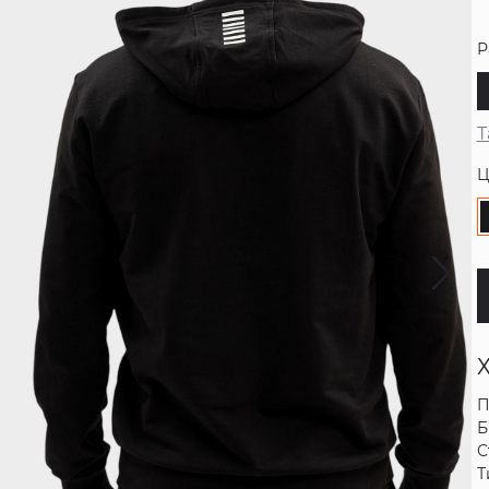
Р
Т
Ц
П
Б
С
Т