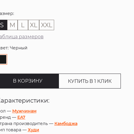
азмер:
S
M
L
XL
XXL
аблица размеров
вет: Черный
В КОРЗИНУ
КУПИТЬ В 1 КЛИК
Характеристики:
ол —
Мужчинам
ренд —
EA7
трана производитель —
Камбоджа
ип товара —
Худи