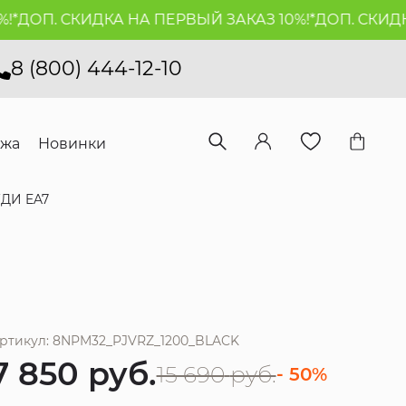
ДОП. СКИДКА НА ПЕРВЫЙ ЗАКАЗ 10%!*
ДОП. СКИДКА 
8 (800) 444-12-10
ажа
Новинки
УДИ EA7
ртикул: 8NPM32_PJVRZ_1200_BLACK
7 850
руб.
15 690
руб.
- 50%