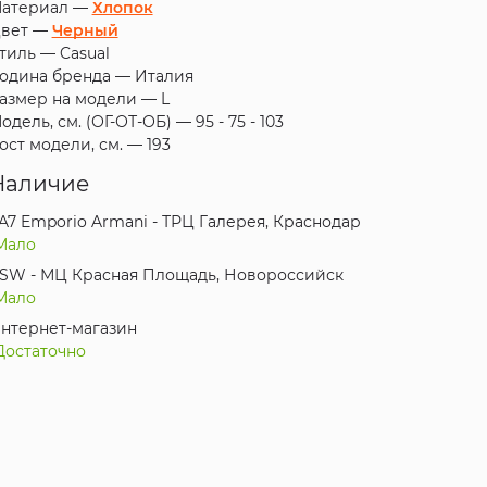
атериал —
Хлопок
вет —
Черный
тиль —
Casual
одина бренда —
Италия
азмер на модели —
L
одель, см. (ОГ-ОТ-ОБ) —
95 - 75 - 103
ост модели, см. —
193
Наличие
A7 Emporio Armani - ТРЦ Галерея, Краснодар
Мало
SW - МЦ Красная Площадь, Новороссийск
Мало
нтернет-магазин
Достаточно